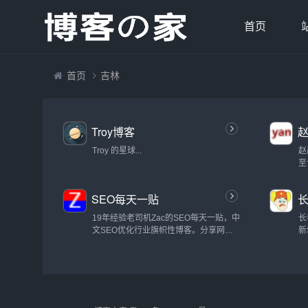
首页
首页
吉林
Troy博客
Troy 的星球...
赵
至
一
知
SEO每天一贴
长
络
等
19年经验老司机Zac的SEO每天一贴，中
长
文SEO优化行业旗帜性博客。分享网站
新
优化排名技术、搜索引擎算法原理。专业
术
SEO培训、顾问咨询等SEO服务。...
题