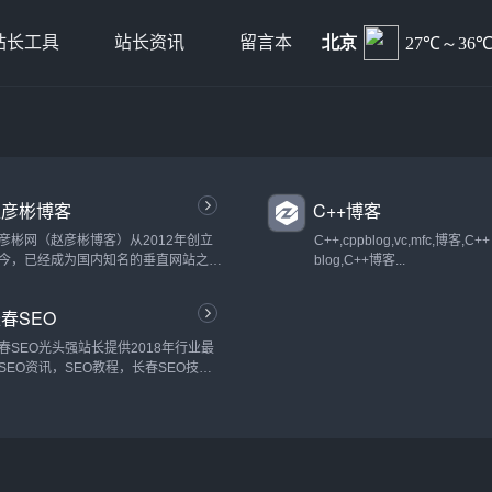
站长工具
站长资讯
留言本
赵彦彬博客
C++博客
彦彬网（赵彦彬博客）从2012年创立
C++,cppblog,vc,mfc,博客,C++
今，已经成为国内知名的垂直网站之
blog,C++博客...
。我们一直致力于提供前沿的网络推广
识，为草根站长与创业者提供全面的网
春SEO
推广、网络营销、网站优化、创业故事
文章。...
春SEO光头强站长提供2018年行业最
SEO资讯，SEO教程，长春SEO技
，长春SEO顾问，解答站长各种问
，网站优化等服务。...