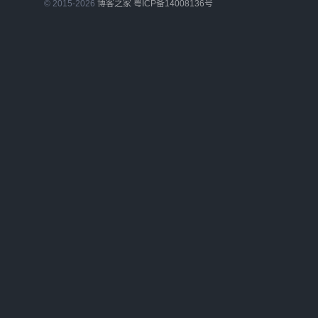
© 2015-
2026
博客之家
粤ICP备14008136号