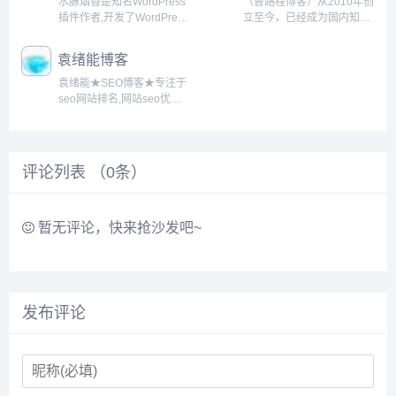
水脉烟香是知名WordPress
（曹路程博客）从2010年创
插件作者,开发了WordPress
立至今，已经成为国内知名
连接微博、连接微信等热门
的垂直博客之一。我们一直
插件,还包括Discuz!连接微
致力于提供前沿的推广、营
袁绪能博客
博、DedeCMS连接微信等
销知识，网赚知识，为草根
插件。...
创业者提供全面的网络推
袁绪能★SEO博客★专注于
广、网络营销、网站优化、
seo网站排名,网站seo优
创业故事等文章。...
化,seo优化技术研究.搭建
SEO博客目的在于帮助更多
SEO新人快速成长.零基础7
天学会网站seo优化技术,网
评论列表 （
0
条）
站seo诊断分析,只要相信,一
切皆有...
暂无评论，快来抢沙发吧~
发布评论