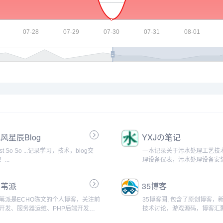
风星辰Blog
YXJの笔记
ust So So ...记录学习，技术，blog交
一本记录关于污水处理工艺技
...
理设备仪表，污水处理设备安
理系统运行调试的工作、学习
一枚在污水处理行业最前线从
芦苇派
35博客
水处理工程师。...
苇派是ECHO陈文的个人博客，关注前
35博客圈, 包含了原创博客，
开发、服务器运维、PHP后端开发、
技术讨论，游戏源码，博客汇
EO优化等的技术独立博客...
发者，参与各种游戏源代码交