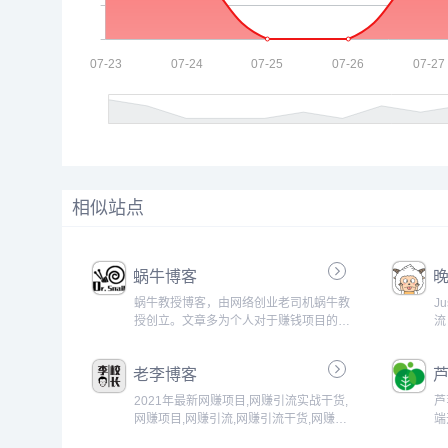
相似站点
蜗牛博客
晚
蜗牛教授博客，由网络创业老司机蜗牛教
J
授创立。文章多为个人对于赚钱项目的一
流！
些赚钱思路，让每个赚友通过本博客
（woniuboke）赚到钱。...
老李博客
2021年最新网赚项目,网赚引流实战干货,
芦
网赚项目,网赚引流,网赚引流干货,网赚博
端
客...
S